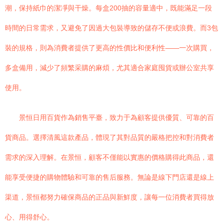
潮，保持紙巾的潔凈與干燥。每盒200抽的容量適中，既能滿足一段
時間的日常需求，又避免了因過大包裝導致的儲存不便或浪費。而3包
裝的規格，則為消費者提供了更高的性價比和便利性——一次購買，
多盒備用，減少了頻繁采購的麻煩，尤其適合家庭囤貨或辦公室共享
使用。
景恒日用百貨作為銷售平臺，致力于為顧客提供優質、可靠的百
貨商品。選擇清風這款產品，體現了其對品質的嚴格把控和對消費者
需求的深入理解。在景恒，顧客不僅能以實惠的價格購得此商品，還
能享受便捷的購物體驗和可靠的售后服務。無論是線下門店還是線上
渠道，景恒都努力確保商品的正品與新鮮度，讓每一位消費者買得放
心、用得舒心。