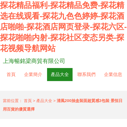
探花精品福利-探花精品免费-探花精
选在线观看-探花九色色婷婷-探花酒
店啪啪-探花酒店网页登录-探花六区-
探花啪啪内射-探花社区变态另类-探
花视频导航网站
上海暢銘梁商貿有限公司
首頁
企業簡介
產品大全
聯系我們
企業信息
當前位置：
首頁
>
產品大全
>
清風200抽盒裝面超質感3包裝 景恒日
用百貨的優質選擇