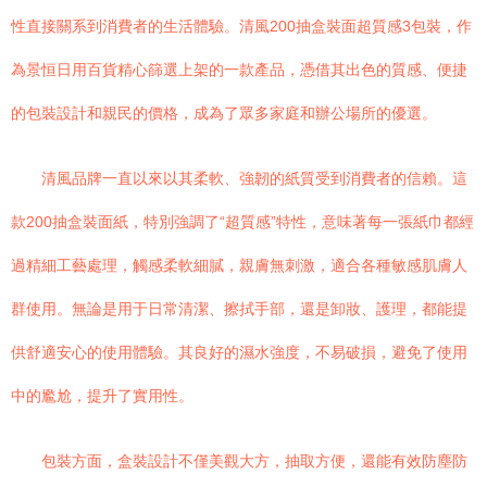
性直接關系到消費者的生活體驗。清風200抽盒裝面超質感3包裝，作
為景恒日用百貨精心篩選上架的一款產品，憑借其出色的質感、便捷
的包裝設計和親民的價格，成為了眾多家庭和辦公場所的優選。
清風品牌一直以來以其柔軟、強韌的紙質受到消費者的信賴。這
款200抽盒裝面紙，特別強調了“超質感”特性，意味著每一張紙巾都經
過精細工藝處理，觸感柔軟細膩，親膚無刺激，適合各種敏感肌膚人
群使用。無論是用于日常清潔、擦拭手部，還是卸妝、護理，都能提
供舒適安心的使用體驗。其良好的濕水強度，不易破損，避免了使用
中的尷尬，提升了實用性。
包裝方面，盒裝設計不僅美觀大方，抽取方便，還能有效防塵防